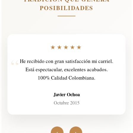
POSIBILIDADES
★★★★★
The Carriel arrived and it is beautiful!
Excellent craftsmanship and quality.
Jeffrey Sperber
New York, USA
‹
›