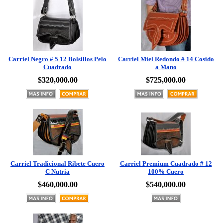
Carriel Negro # 5 12 Bolsillos Pelo
Carriel Miel Redondo # 14 Cosido
Cuadrado
a Mano
$320,000.00
$725,000.00
Carriel Tradicional Ribete Cuero
Carriel Premium Cuadrado # 12
C Nutria
100% Cuero
$460,000.00
$540,000.00